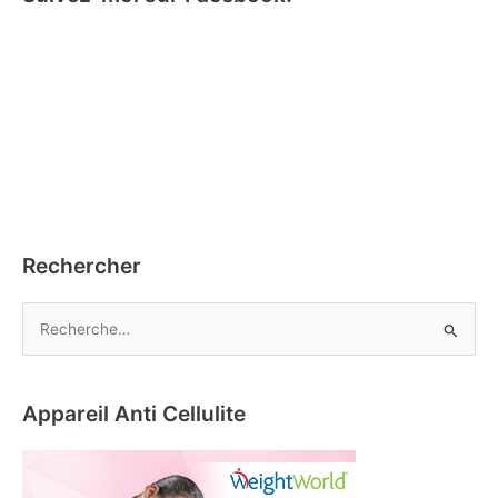
Rechercher
R
e
c
h
Appareil Anti Cellulite
e
r
c