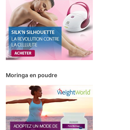
h
e
r
:
Moringa en poudre